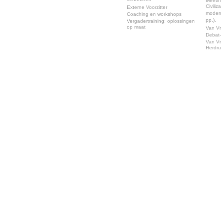
verbeteren
Meeti
Civili
Externe Voorzitter
modern
Coaching en workshops
pp.).
Vergadertraining: oplossingen
op maat
Van Vr
Debat-
Van Vr
Herdr