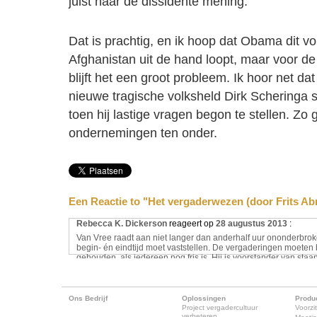
juist naar de dissidente mening.
Dat is prachtig, en ik hoop dat Obama dit vo
Afghanistan uit de hand loopt, maar voor 
blijft het een groot probleem. Ik hoor net d
nieuwe tragische volksheld Dirk Scheringa 
toen hij lastige vragen begon te stellen. Z
ondernemingen ten onder.
Een Reactie to "Het vergaderwezen (door Frits A
Rebecca K. Dickerson
reageert op
28 augustus 2013
:
Van Vree raadt aan niet langer dan anderhalf uur ononderbroke
begin- én eindtijd moet vaststellen. De vergaderingen moeten 
gehouden, als iedereen nog fris is. Hij is voorstander van st
zitvlees’”). Dat is inderdaad niet zo gek, ik voorspel alleen 
Monde werd ook staande vergaderd, en niet langer dan een uurt
die krant niet verhinderd.
Ons Bedrijf
Oplossingen
Produ
Project vergadercultuur
Voorzit