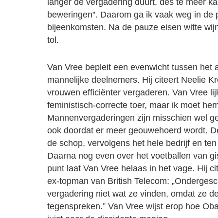
langer de vergadering duurt, des te meer k
beweringen”. Daarom ga ik vaak weg in de
bijeenkomsten. Na de pauze eisen witte wi
tol.
Van Vree bepleit een evenwicht tussen het a
mannelijke deelnemers. Hij citeert Neelie Kr
vrouwen efficiënter vergaderen. Van Vree lij
feministisch-correcte toer, maar ik moet hem
Mannenvergaderingen zijn misschien wel ge
ook doordat er meer geouwehoerd wordt. De
de schop, vervolgens het hele bedrijf en ten
Daarna nog even over het voetballen van gis
punt laat Van Vree helaas in het vage. Hij 
ex-topman van British Telecom: „Ondergesc
vergadering niet wat ze vinden, omdat ze de
tegenspreken.” Van Vree wijst erop hoe Obam