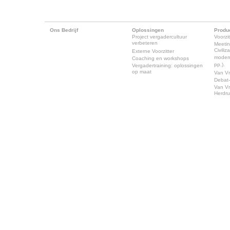
Ons Bedrijf
Oplossingen
Produ
Project vergadercultuur
Voorzit
verbeteren
Meeti
Civili
Externe Voorzitter
modern
Coaching en workshops
pp.).
Vergadertraining: oplossingen
op maat
Van Vr
Debat-
Van Vr
Herdr