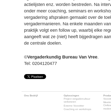
actielijsten enz. worden bestreden. Na inter
onder meer coaching, seminars en worksho
vergadering afspraken gemaakt over de to
vergadermanieren. Na enkele maanden van 
praktijk volgt een follow up, waarbij elke re
aangeeft wat ze (niet) heeft bijgedragen aa
de centrale doelen.
©
Vergaderkundig Bureau Van Vree
.
Tel: 0204120477
Ons Bedrijf
Oplossingen
Produ
Project vergadercultuur
Voorzit
verbeteren
Meeti
Civili
Externe Voorzitter
modern
Coaching en workshops