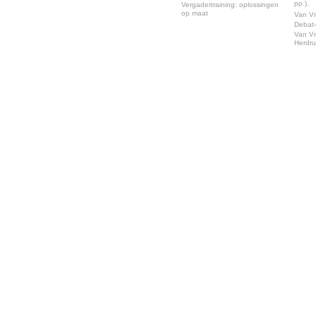
pp.).
Vergadertraining: oplossingen
op maat
Van Vr
Debat-
Van Vr
Herdr