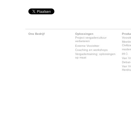
Ons Bedrijf
Oplossingen
Produ
Project vergadercultuur
Voorzit
verbeteren
Meeti
Civili
Externe Voorzitter
modern
Coaching en workshops
pp.).
Vergadertraining: oplossingen
op maat
Van Vr
Debat-
Van Vr
Herdr