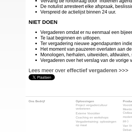
Vervang de rondvraag door ‘indienen agend
De notulist arresteert elke afspraak, beslissi
Verspreid de actielijst binnen 24 uur.
NIET DOEN
Vergaderen omdat er nu eenmaal een bijeen
Te laat beginnen en uitlopen.
Ter vergadering nieuwe agendapunten indi
Het moment van pauzeren overlaten aan de
Monologen, herhalen, uitweiden, afdwalen, 
Vergaderen over het verslag van de vorige 
Lees meer over
effectief vergaderen >>>
Ons Bedrijf
Oplossingen
Produ
Project vergadercultuur
Voorzit
verbeteren
Meeti
Civili
Externe Voorzitter
modern
Coaching en workshops
pp.).
Vergadertraining: oplossingen
op maat
Van Vr
Debat-