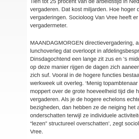
Tien tot 25 procent van de arbeidstijd in Ne
vergaderen. Dat kost miljarden. Hoe hoger 
vergaderingen. Socioloog Van Vree heeft e
vergadermeter.
MAANDAGMORGEN directievergadering, aa
lunchoverleg dat overloopt in afdelingsbesp
Dinsdagochtend een lange zit zus en ’s mid
op deze manier rijgen de dagen zich aanee
zich suf. Vooral in de hogere functies besta
werkweek uit overleg. ‘Menig topambtenaar
moppert over de grote hoeveelheid tijd die hi
vergaderen. Als je de hogere echelons echt
bezigheden, dan hebben ze de neiging het a
onderschatten terwijl ze individuele activite
“lezen” structureel overschatten’, zegt socio
Vree.