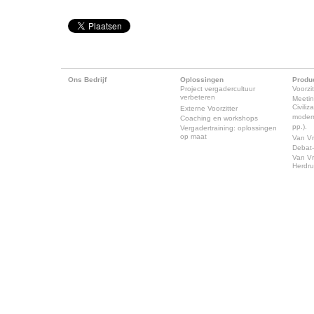
Ons Bedrijf
Oplossingen
Produ
Project vergadercultuur
Voorzit
verbeteren
Meeti
Civili
Externe Voorzitter
modern
Coaching en workshops
pp.).
Vergadertraining: oplossingen
op maat
Van Vr
Debat-
Van Vr
Herdr