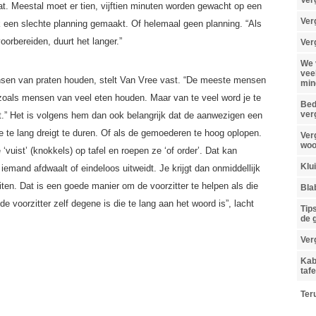
Ver
at. Meestal moet er tien, vijftien minuten worden gewacht op een
Ver
 een slechte planning gemaakt. Of helemaal geen planning. “Als
orbereiden, duurt het langer.”
Ver
We 
veel
ensen van praten houden, stelt Van Vree vast. “De meeste mensen
min
zoals mensen van veel eten houden. Maar van te veel word je te
Bed
ver
it.” Het is volgens hem dan ook belangrijk dat de aanwezigen een
e te lang dreigt te duren. Of als de gemoederen te hoog oplopen.
Verg
woo
‘vuist’ (knokkels) op tafel en roepen ze ‘of order’. Dat kan
Klu
iemand afdwaalt of eindeloos uitweidt. Je krijgt dan onmiddellijk
ten. Dat is een goede manier om de voorzitter te helpen als die
Bla
s de voorzitter zelf degene is die te lang aan het woord is”, lacht
Tip
de 
Ver
Kab
taf
Ter