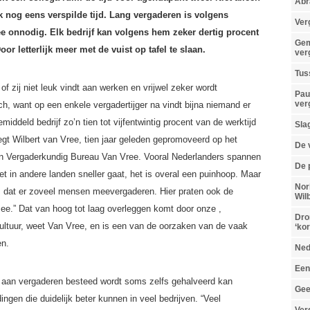
Abr
 nog eens verspilde tijd. Lang vergaderen is volgens
Ver
e onnodig. Elk bedrijf kan volgens hem zeker dertig procent
Gem
r letterlijk meer met de vuist op tafel te slaan.
ver
Tus
f zij niet leuk vindt aan werken en vrijwel zeker wordt
Pau
ver
h, want op een enkele vergadertijger na vindt bijna niemand er
iddeld bedrijf zo’n tien tot vijfentwintig procent van de werktijd
Sla
gt Wilbert van Vree, tien jaar geleden gepromoveerd op het
De 
an Vergaderkundig Bureau Van Vree. Vooral Nederlanders spannen
De 
het in andere landen sneller gaat, het is overal een puinhoop. Maar
Nor
s dat er zoveel mensen meevergaderen. Hier praten ook de
Wil
ee.” Dat van hoog tot laag overleggen komt door onze ,
Dro
tuur, weet Van Vree, en is een van de oorzaken van de vaak
‘ko
en.
Ned
Een
die aan vergaderen besteed wordt soms zelfs gehalveerd kan
Gee
ingen die duidelijk beter kunnen in veel bedrijven. “Veel