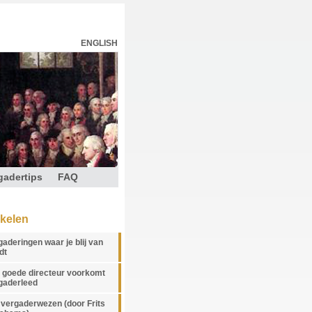
ENGLISH
gadertips
FAQ
ikelen
gaderingen waar je blij van
dt
 goede directeur voorkomt
gaderleed
 vergaderwezen (door Frits