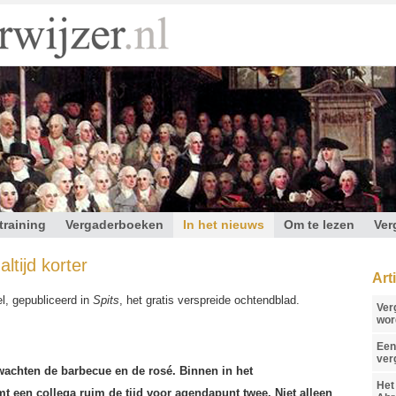
training
Vergaderboeken
In het nieuws
Om te lezen
Ver
ltijd korter
Art
el, gepubliceerd in
Spits
, het gratis verspreide ochtendblad.
Ver
wor
Een
ver
 wachten de barbecue en de rosé. Binnen in het
Het
 een collega ruim de tijd voor agendapunt twee. Niet alleen