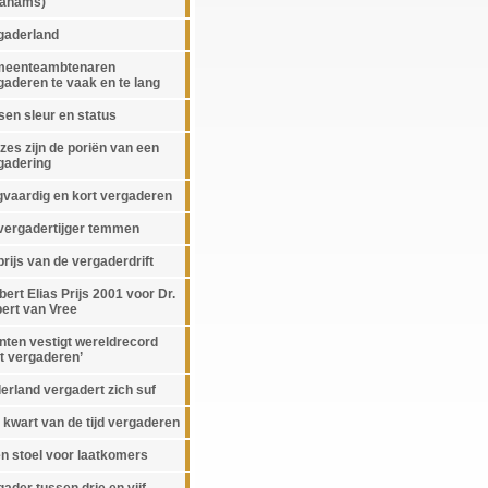
ahams)
gaderland
eenteambtenaren
gaderen te vaak en te lang
sen sleur en status
zes zijn de poriën van een
gadering
gvaardig en kort vergaderen
vergadertijger temmen
prijs van de vergaderdrift
bert Elias Prijs 2001 voor Dr.
bert van Vree
nten vestigt wereldrecord
rt vergaderen’
erland vergadert zich suf
 kwart van de tijd vergaderen
n stoel voor laatkomers