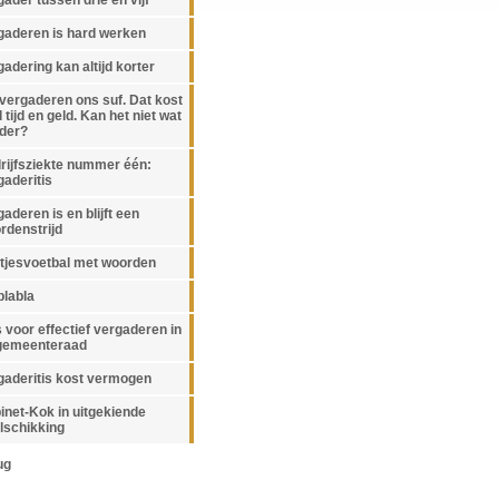
gader tussen drie en vijf
gaderen is hard werken
gadering kan altijd korter
vergaderen ons suf. Dat kost
 tijd en geld. Kan het niet wat
der?
rijfsziekte nummer één:
gaderitis
aderen is en blijft een
rdenstrijd
itjesvoetbal met woorden
blabla
s voor effectief vergaderen in
gemeenteraad
gaderitis kost vermogen
inet-Kok in uitgekiende
elschikking
ug