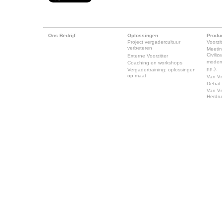
Ons Bedrijf
Oplossingen
Produ
Project vergadercultuur
Voorzit
verbeteren
Meeti
Civili
Externe Voorzitter
modern
Coaching en workshops
pp.).
Vergadertraining: oplossingen
op maat
Van Vr
Debat-
Van Vr
Herdr