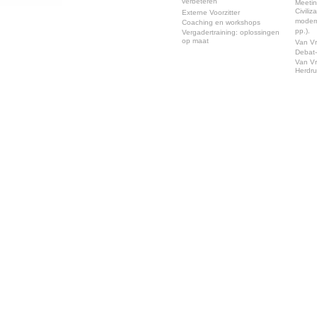
verbeteren
Meeti
Civili
Externe Voorzitter
modern
Coaching en workshops
pp.).
Vergadertraining: oplossingen
op maat
Van Vr
Debat-
Van Vr
Herdr