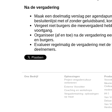
Na de vergadering
Maak een doelmatig verslag per agendapunt
besluitenlijst met of zonder geluidsband, kor
Vergeet niet burgers die meevergaderd hebb
voortgang.
Organiseer (af en toe) na de vergadering ee
en burgers.
Evalueer regelmatig de vergadering met de v
deelnemers.
Ons Bedrijf
Oplossingen
Produ
Project vergadercultuur
Voorzit
verbeteren
Meeti
Civili
Externe Voorzitter
modern
Coaching en workshops
pp.).
Vergadertraining: oplossingen
op maat
Van Vr
Debat-
Van Vr
Herdr