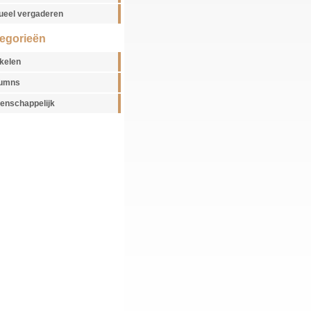
tueel vergaderen
egorieën
ikelen
umns
enschappelijk