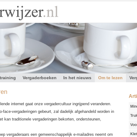
training
Vergaderboeken
In het nieuws
Om te lezen
Ver
ren
Art
lende internet gaat onze vergadercultuur ingrijpend veranderen.
Min
to-face-vergaderingen gebeurt, zal dadelijk afgehandeld worden in
Tru
net kan traditionele vergaderingen bekorten, ondersteunen,
Voo
Kle
groep vergaderaars een gemeenschappelijk e-mailadres neemt om