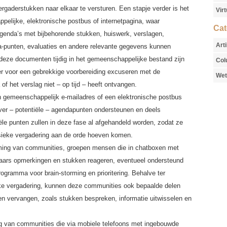
ergaderstukken naar elkaar te versturen. Een stapje verder is het
Vir
elijke, elektronische postbus of internetpagina, waar
Cat
genda’s met bijbehorende stukken, huiswerk, verslagen,
Art
nda-punten, evaluaties en andere relevante gegevens kunnen
deze documenten tijdig in het gemeenschappelijke bestand zijn
Col
r voor een gebrekkige voorbereiding excuseren met de
Wet
of het verslag niet – op tijd – heeft ontvangen.
en gemeenschappelijk e-mailadres of een elektronische postbus
ver – potentiële – agendapunten ondersteunen en deels
e punten zullen in deze fase al afgehandeld worden, zodat ze
ysieke vergadering aan de orde hoeven komen.
ming van communities, groepen mensen die in chatboxen met
aars opmerkingen en stukken reageren, eventueel ondersteund
ogramma voor brain-storming en prioritering. Behalve ter
jke vergadering, kunnen deze communities ook bepaalde delen
gen vervangen, zoals stukken bespreken, informatie uitwisselen en
ng van communities die via mobiele telefoons met ingebouwde