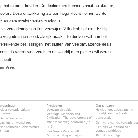
op het internet houden. De deelnemers kunnen vanuit huiskamer,
gaderen. Deze ontwikkeling zal een hoge vlucht nemen als de
n en data straks vertienvoudigd is.
nele’ vergaderingen zullen verdwijnen? Ik denk het niet. Er blijft
ace-vergaderingen noodzakelijk maakt. Te denken valt aan het
rreikende beslissingen, het sluiten van veelomvattende deals
ederzijds vertrouwen vereisen en waarbij men precies wil weten
p heeft.
an Vree
.
plossingen
Producten
Om te lezen
roject vergadercultuur
Voorzitterslepeltje
Huidige vergadercultuur is
erbeteren
dodelijk voor de lokale
Meetings, Manners and
Civilization. The development of
democratie
xterne Voorzitter
modern meeting behaviour (377
oaching en workshops
De mythe van de vergaderst
pp.).
ergadertraining: oplossingen
Een nieuwe aanpak van
p maat
vergaderproblemen
Van Vree’s Proefschrift
Debat- en Vergaderwijzer
Een slagvaardige