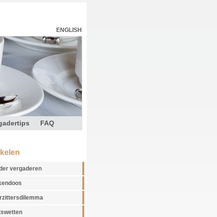
ENGLISH
gadertips
FAQ
ikelen
der vergaderen
kendoos
rzittersdilemma
tswetten