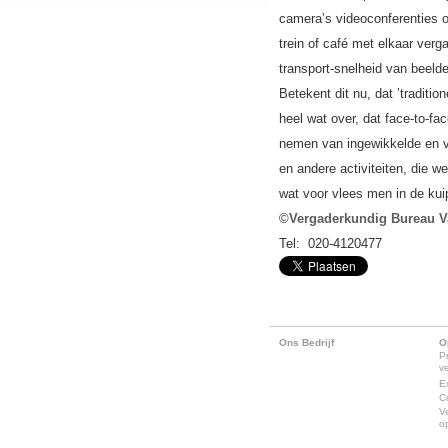
camera’s videoconferenties 
trein of café met elkaar ver
transport-snelheid van beelde
Betekent dit nu, dat ’traditio
heel wat over, dat face-to-f
nemen van ingewikkelde en vè
en andere activiteiten, die w
wat voor vlees men in de kui
©
Vergaderkundig Bureau V
Tel: 020-4120477
Ons Bedrijf
O
P
v
E
C
V
o