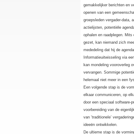
gemakkelijker berichten en v
openen van een gemeenschapp
groepsleden vergader-data, a
actielijsten, potentiële age
ophalen en raadplegen. Mits 
gezet, kan niemand zich mee
mededeling dat hij de agenda 
Informatieuitwisseling via e
kan mondeling vooroverleg o
vervangen. Sommige potentiël
helemaal niet meer in een f
Een volgende stap is de vor
elkaar communiceren, op elk
door een speciaal software-pr
voorbereiding van de eigenli
van ’traditionele’ vergaderin
ideeën ontwikkelen.
De ultieme stap is de vormi