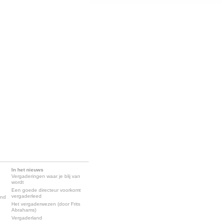
In het nieuws
Vergaderingen waar je blij van
wordt
Een goede directeur voorkomt
vergaderleed
and
Het vergaderwezen (door Frits
Abrahams)
Vergaderland