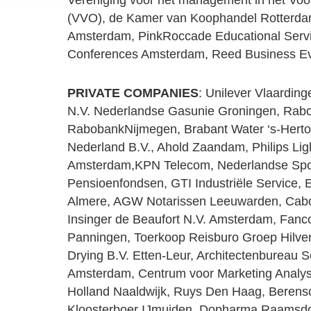
Vereniging voor het management in het Voo
(VVO), de Kamer van Koophandel Rotterda
Amsterdam, PinkRoccade Educational Servic
Conferences Amsterdam, Reed Business E
PRIVATE COMPANIES
: Unilever Vlaarding
N.V. Nederlandse Gasunie Groningen, Rab
RabobankNijmegen, Brabant Water ‘s-Herto
Nederland B.V., Ahold Zaandam, Philips Lig
Amsterdam,KPN Telecom, Nederlandse Sp
Pensioenfondsen, GTI Industriële Service, 
Almere, AGW Notarissen Leeuwarden, Cabo
Insinger de Beaufort N.V. Amsterdam, Fan
Panningen, Toerkoop Reisburo Groep Hilvers
Drying B.V. Etten-Leur, Architectenbureau 
Amsterdam, Centrum voor Marketing Analy
Holland Naaldwijk, Ruys Den Haag, Berens
Kloosterboer IJmuiden, Dopharma Raamsdo