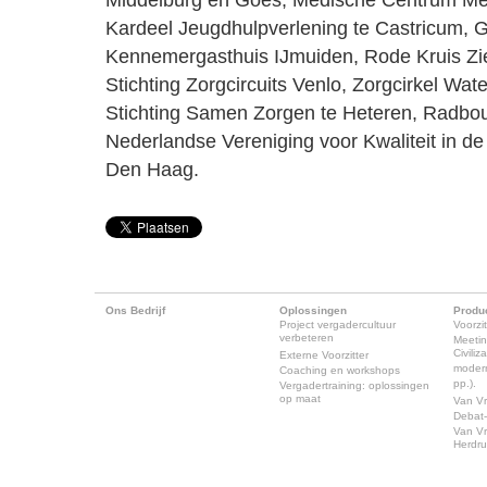
Middelburg en Goes, Medische Centrum Mea
Kardeel Jeugdhulpverlening te Castricum,
Kennemergasthuis IJmuiden, Rode Kruis Zi
Stichting Zorgcircuits Venlo, Zorgcirkel Wa
Stichting Samen Zorgen te Heteren, Radbo
Nederlandse Vereniging voor Kwaliteit in d
Den Haag.
Ons Bedrijf
Oplossingen
Produ
Project vergadercultuur
Voorzit
verbeteren
Meeti
Civili
Externe Voorzitter
modern
Coaching en workshops
pp.).
Vergadertraining: oplossingen
op maat
Van Vr
Debat-
Van Vr
Herdr